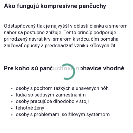
Ako fungujú kompresívne pančuchy
Odstupňovaný tlak je najvyšší v oblasti členka a smerom
nahor sa postupne znižuje. Tento princíp podporuje
prirodzený návrat krvi smerom k srdcu, čím pomáha
znižovať opuchy a predchádzať vzniku kŕčových žíl.
Pre koho sú pančuchové nohavice vhodné
osoby s pocitom ťažkých a unavených nôh
ľudia so sedavým zamestnaním
osoby pracujúce dlhodobo v stoji
tehotné ženy
osoby s problémami so žilovým systémom