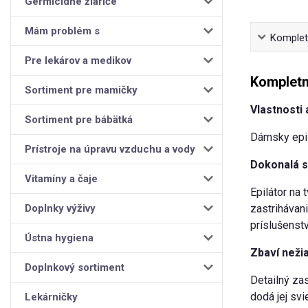
Germicídne žiariče
Mám problém s
Kompletn
Pre lekárov a medikov
Kompletn
Sortiment pre mamičky
Vlastnosti 
Sortiment pre bábätká
Dámsky epilá
Prístroje na úpravu vzduchu a vody
Dokonalá s
Vitamíny a čaje
Epilátor na 
Doplnky výživy
zastriháva
príslušenstv
Ústna hygiena
Zbaví nežia
Doplnkový sortiment
Detailný zas
dodá jej svi
Lekárničky