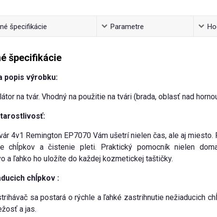
é špecifikácie
Parametre
Ho
é špecifikácie
a popis výrobku:
tor na tvár. Vhodný na použitie na tvári (brada, oblasť nad hornou
tarostlivosť:
tvár 4v1 Remington EP7070 Vám ušetrí nielen čas, ale aj miesto. P
nie chĺpkov a čistenie pleti. Praktický pomocník nielen do
o a ľahko ho uložíte do každej kozmetickej taštičky.
ducich chĺpkov :
trihávač sa postará o rýchle a ľahké zastrihnutie nežiaducich chĺ
ežosť a jas.