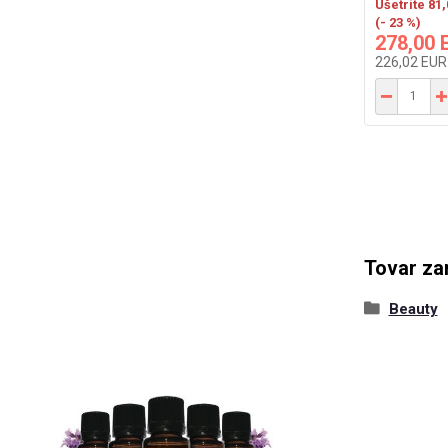
Ušetríte 81
(- 23 %)
278,00 
226,02 EU
Tovar za
Beauty