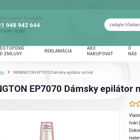
ete si rady? Zavolajte.
1 948 942 644
Pi 8:00–16:00)
DSTÚPENIE
AKO
O
REKLAMÁCIA
D ZMLUVY
NAKUPOVAŤ
NÁS
ty
REMINGTON EP7070 Dámsky epilátor na tvár
GTON EP7070 Dámsky epilátor n
Vlast
tvári
Dokon
niele