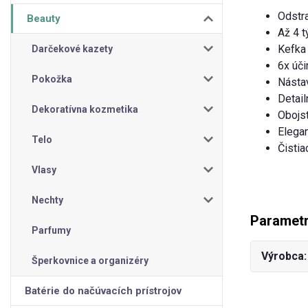
Odstra
Beauty
Až 4 
Kefka 
Darčekové kazety
6x úči
Pokožka
Nástav
Detail
Dekoratívna kozmetika
Obojst
Elegan
Telo
Čistia
Vlasy
Nechty
Paramet
Parfumy
Výrobca
Šperkovnice a organizéry
Batérie do načúvacích prístrojov