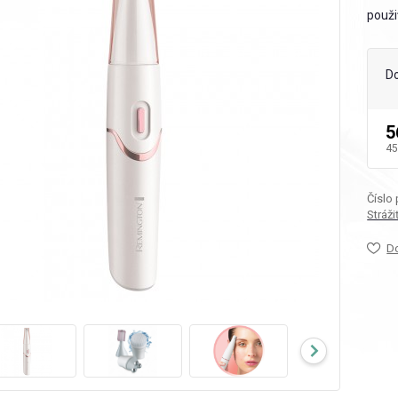
použiť
D
5
45
Číslo
Stráž
D