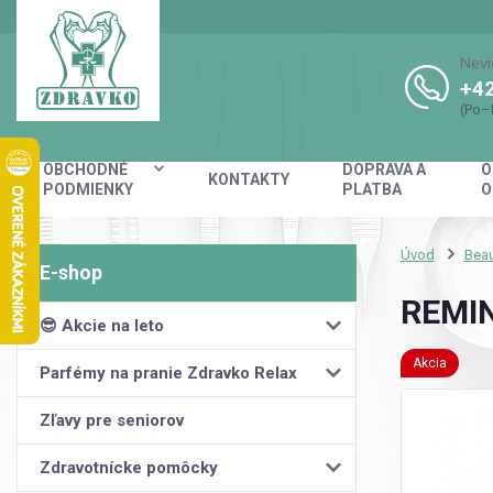
Nevi
+42
(Po–
OBCHODNÉ
DOPRAVA A
O
KONTAKTY
PODMIENKY
PLATBA
O
Úvod
Beau
REMIN
😎 Akcie na leto
Akcia
Parfémy na pranie Zdravko Relax
Zľavy pre seniorov
Zdravotnícke pomôcky