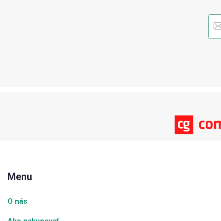
Menu
O nás
Ako nakupovať