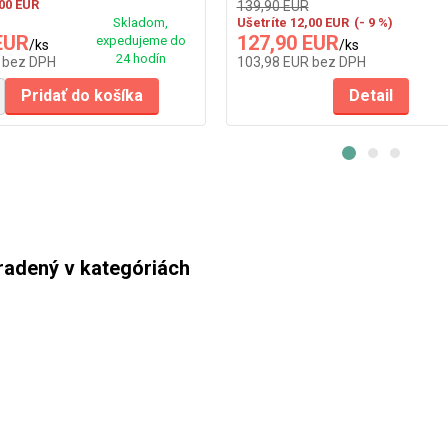
,00 EUR
139,90 EUR
Skladom,
Ušetríte 12,00 EUR
(- 9 %)
EUR
127,90 EUR
expedujeme do
/
ks
/
ks
24 hodín
R
bez DPH
103,98 EUR
bez DPH
Pridať do košíka
Detail
radený v kategóriách