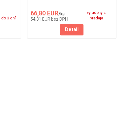
66,80 EUR
41,
vyradený z
/
ks
do 3 dní
predaja
54,31 EUR
bez DPH
33,41
Detail