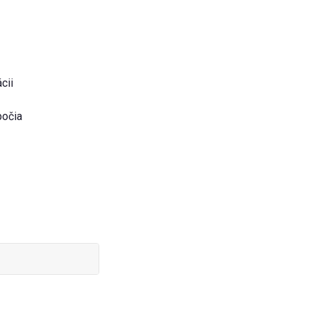
cii
bočia