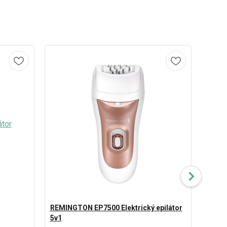
REMINGTON EP7500 Elektrický epilátor
5v1
BEURE