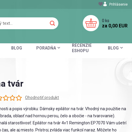
Prihlásenie
0
ks
za
0,00 EUR
RECENZIE
BLOG
PORADŇA
BLOG
ESHOPU
a tvár
Ohodnotiť produkt
nosti a popis výrobku: Dámsky epilátor na tvár. Vhodný na použitie na
 (brada, oblasť nad hornou perou, čelo a obočie - na tvarovanie).
alá starostlivosť: Epilátor na tvár 4v1 Remington EP7070 Vám ušetrí
n čas, ale aj miesto. Prístroj zvláda viac funkcií naraz. Môžete ho