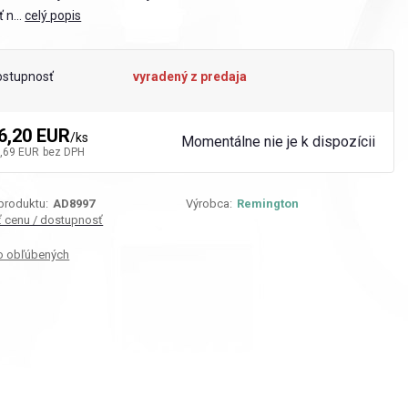
 n...
celý popis
ostupnosť
vyradený z predaja
6,20 EUR
/
ks
Momentálne nie je k dispozícii
,69 EUR
bez DPH
 produktu:
AD8997
Výrobca:
Remington
iť cenu / dostupnosť
o obľúbených