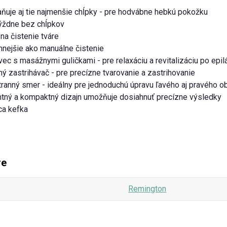
ňuje aj tie najmenšie chĺpky - pre hodvábne hebkú pokožku
týždne bez chĺpkov
na čistenie tváre
nnejšie ako manuálne čistenie
ec s masážnymi guličkami - pre relaxáciu a revitalizáciu po epilá
ný zastrihávač - pre precízne tvarovanie a zastrihovanie
ranný smer - ideálny pre jednoduchú úpravu ľavého aj pravého o
tný a kompaktný dizajn umožňuje dosiahnuť precízne výsledky
ca kefka
re
Remington