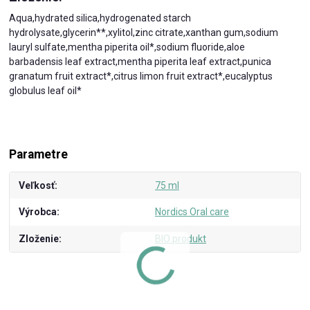
Aqua,hydrated silica,hydrogenated starch
hydrolysate,glycerin**,xylitol,zinc citrate,xanthan gum,sodium
lauryl sulfate,mentha piperita oil*,sodium fluoride,aloe
barbadensis leaf extract,mentha piperita leaf extract,punica
granatum fruit extract*,citrus limon fruit extract*,eucalyptus
globulus leaf oil*
Parametre
Veľkosť
75 ml
Výrobca
Nordics Oral care
Zloženie
BIO produkt