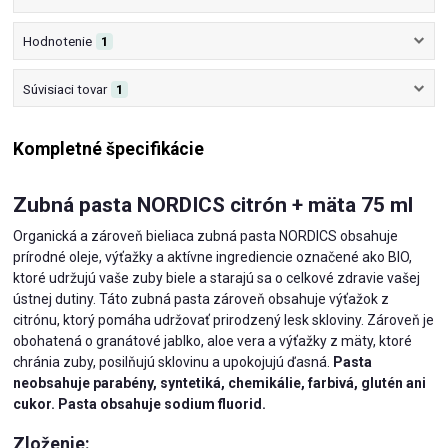
Hodnotenie
1
Súvisiaci tovar
1
Kompletné špecifikácie
Zubná pasta NORDICS citrón + mäta 75 ml
Organická a zároveň bieliaca zubná pasta NORDICS obsahuje
prírodné oleje, výťažky a aktívne ingrediencie označené ako BIO,
ktoré udržujú vaše zuby biele a starajú sa o celkové zdravie vašej
ústnej dutiny. Táto zubná pasta zároveň obsahuje výťažok z
citrónu, ktorý pomáha udržovať prirodzený lesk skloviny. Zároveň je
obohatená o granátové jablko, aloe vera a výťažky z mäty, ktoré
chránia zuby, posilňujú sklovinu a upokojujú ďasná.
Pasta
neobsahuje parabény, syntetiká, chemikálie, farbivá, glutén ani
cukor. Pasta obsahuje sodium fluorid.
Zloženie: