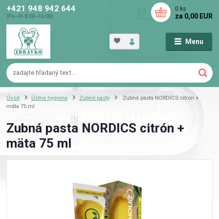
+421 948 942 644
0
ks
za
0,00 EUR
(Po–Pi 8:00–16:00)
Menu
Úvod
Ústna hygiena
Zubné pasty
Zubná pasta NORDICS citrón +
mäta 75 ml
Zubná pasta NORDICS citrón +
mäta 75 ml