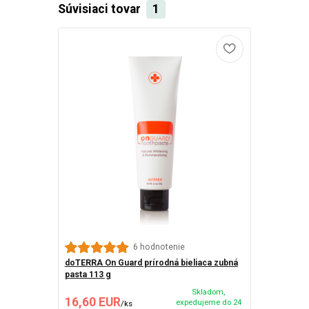
Súvisiaci tovar
1
6 hodnotenie
doTERRA On Guard prírodná bieliaca zubná
pasta 113 g
Skladom,
16,60 EUR
expedujeme do 24
/
ks