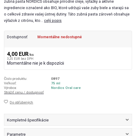
zubná pasta NORDICS obsahuje prírodné oleje, výťažky a aktívne
ingrediencie označené ako BIO, ktoré udržujú vaše zuby biele a starajú sa
o celkové zdravie vašej ústnej dutiny. Táto zubná pasta zároveň obsahuje
výťažok z citrónu, kto...
celý popis
Dostupnosť
Momentálne nedostupné
4,00 EUR
/
ks
3,25 EUR
bez DPH
Momentálne nie je k dispozícii
Číslo produktu:
0897
Veľkosť:
75 ml
Výrobca:
Nordics Oral care
Strážiť cenu / dostupnosť
Do obľúbených
Kompletné špecifikácie
Parametre