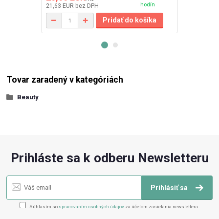
hodín
21,63 EUR
bez DPH
136,26 EUR
b
Pridať do košíka
Tovar zaradený v kategóriách
Beauty
Prihláste sa k odberu Newsletteru
Prihlásiť sa
Súhlasím so
spracovaním osobných údajov
za účelom zasielania newslettera.