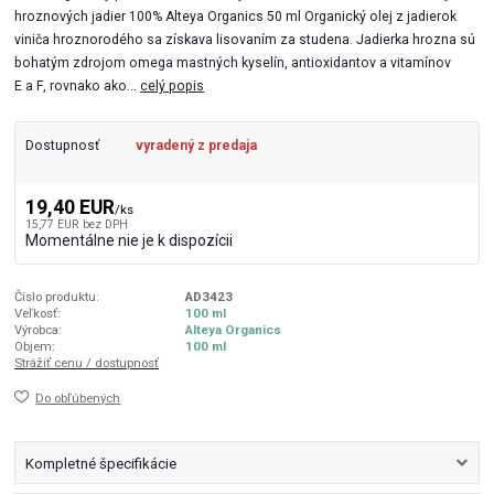
hroznových jadier 100% Alteya Organics 50 ml Organický olej z jadierok
viniča hroznorodého sa získava lisovaním za studena. Jadierka hrozna sú
bohatým zdrojom omega mastných kyselín, antioxidantov a vitamínov
E a F, rovnako ako...
celý popis
Dostupnosť
vyradený z predaja
19,40 EUR
/
ks
15,77 EUR
bez DPH
Momentálne nie je k dispozícii
Číslo produktu:
AD3423
Veľkosť:
100 ml
Výrobca:
Alteya Organics
Objem:
100 ml
Strážiť cenu / dostupnosť
Do obľúbených
Kompletné špecifikácie