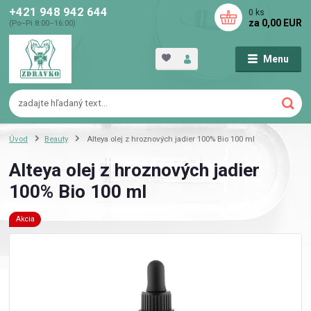
+421 948 942 644
0
ks
za
0,00 EUR
(Po–Pi 8:00–16:00)
Menu
Úvod
Beauty
Alteya olej z hroznových jadier 100% Bio 100 ml
Alteya olej z hroznových jadier
100% Bio 100 ml
Akcia