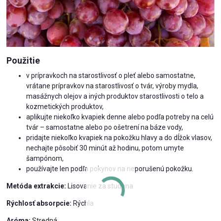
Použitie
v prípravkoch na starostlivosť o pleť alebo samostatne,
vrátane prípravkov na starostlivosť o tvár, výroby mydla,
masážnych olejov a iných produktov starostlivosti o telo a
kozmetických produktov,
aplikujte niekoľko kvapiek denne alebo podľa potreby na celú
tvár – samostatne alebo po ošetrení na báze vody,
pridajte niekoľko kvapiek na pokožku hlavy a do dĺžok vlasov,
nechajte pôsobiť 30 minút až hodinu, potom umyte
šampónom,
používajte len podľa pokynov na neporušenú pokožku.
Metóda extrakcie
:
Lisovanie za studena
Rýchlosť absorpcie
:
Rýchla
Aróma
:
Stredná