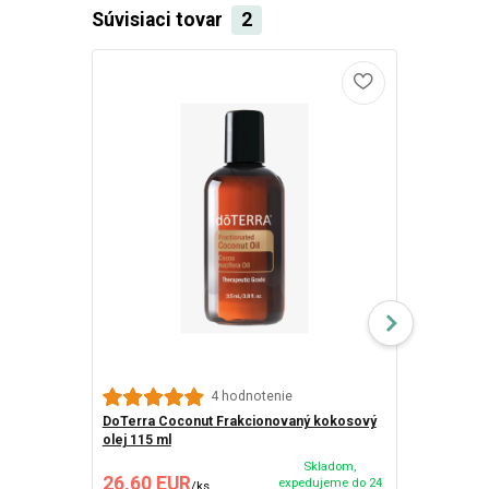
Súvisiaci tovar
2
doTERRA Ya
4 hodnotenie
DoTerra Coconut Frakcionovaný kokosový
olej 115 ml
Skladom,
26,60 EUR
167,60 E
expedujeme do 24
/
ks