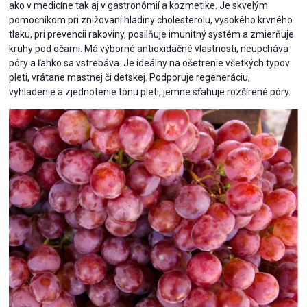
ako v medicíne tak aj v gastronómií a kozmetike. Je skvelým
pomocníkom pri znižovaní hladiny cholesterolu, vysokého krvného
tlaku, pri prevencii rakoviny, posilňuje imunitný systém a zmierňuje
kruhy pod očami. Má výborné antioxidačné vlastnosti, neupcháva
póry a ľahko sa vstrebáva. Je ideálny na ošetrenie všetkých typov
pleti, vrátane mastnej či detskej. Podporuje regeneráciu,
vyhladenie a zjednotenie tónu pleti, jemne sťahuje rozšírené póry.