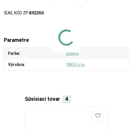
ŠÚKL KÓD ZP
K92350
Parametre
Farba
zelená
Výrobca
YADO s.ro.
Súvisiaci tovar
4