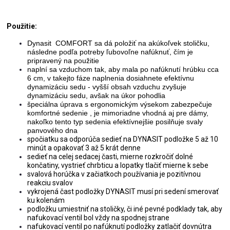
Použitie:
Dynasit COMFORT sa dá položiť na akúkoľvek stoličku,
následne podľa potreby ľubovoľne nafúknuť, čím je
pripravený na použitie
naplní sa vzduchom tak, aby mala po nafúknutí hrúbku cca
6 cm, v takejto fáze naplnenia dosiahnete efektívnu
dynamizáciu sedu - vyšší obsah vzduchu zvyšuje
dynamizáciu sedu, avšak na úkor pohodlia
špeciálna úprava s ergonomickým výsekom zabezpečuje
komfortné sedenie , je mimoriadne vhodná aj pre dámy,
nakoľko tento typ sedenia efektívnejšie posilňuje svaly
panvového dna
spočiatku sa odporúča sedieť na DYNASIT podložke 5 až 10
minút a opakovať 3 až 5 krát denne
sedieť na celej sedacej časti, mierne rozkročiť dolné
končatiny, vystrieť chrbticu a lopatky tlačiť mierne k sebe
svalová horúčka v začiatkoch používania je pozitívnou
reakciu svalov
vykrojená čast podložky DYNASIT musí pri sedení smerovať
ku kolenám
podložku umiestniť na stoličky, či iné pevné podklady tak, aby
nafukovací ventil bol vždy na spodnej strane
nafukovací ventil po nafúknutí podložky zatlačiť dovnútra