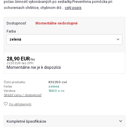
počas činností vykonávaných po sediačky.Preventívna pomôcka pri
ochoreniach chrbtice, chybnom drž...
celý popis
Dostupnosť
Momentálne nedostupné
Farba
28,90 EUR
/
ks
23,50 EUR
bez DPH
Momentálne nie je k dispozícii
Číslo produktu:
K92350-zel
Farba:
zelená
Výrobca:
YADO s.ro.
Strážiť cenu / dostupnosť
Do obľúbených
Kompletné špecifikácie