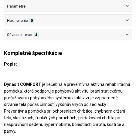
Parametre
Hodnotenie
0
Súvisiaci tovar
4
Kompletné špecifikácie
Popis:
Dynasit COMFORT
je liečebná a preventívna aktívna rehabilitačná
pomôcka, ktorá podporuje pohybovú aktivitu, bráni statickému
preťažovaniu pohybového systému a aktivizuje vzpriamené
držanie tela počas činností vykonávaných po sediačky.
Preventívna pomôcka pri ochoreniach chrbtice, chybnom držaní
tela, skoliózach, funkčných poruchách, preťažovaní chrbta pri
nesprávnom sedení, hypermobilite, bolestiach chrbta, kostrče a
panvy.