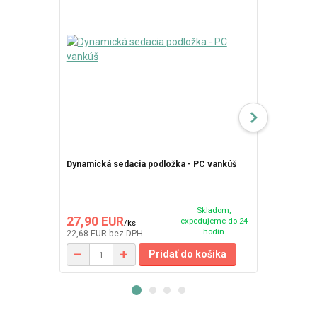
Dynamická sedacia podložka - PC vankúš
PC - vankúš
Skladom,
27,90 EUR
31,50 EU
expedujeme do 24
/
ks
hodín
22,68 EUR
bez DPH
25,61 EUR
be
Pridať do košíka