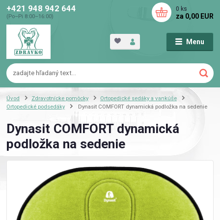
+421 948 942 644
0
ks
za
0,00 EUR
(Po–Pi 8:00–16:00)
Menu
Úvod
Zdravotnícke pomôcky
Ortopedické sedáky a vankúše
Ortopedické podsedáky
Dynasit COMFORT dynamická podložka na sedenie
Dynasit COMFORT dynamická
podložka na sedenie